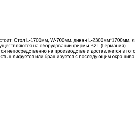
стоит: Стол L-1700мм, W-700мм. диван L-2300мм*1700мм, ла
уществляются на оборудовании фирмы B2T (Германия)
ся непосредственно на производстве и доставляется в гот
ость шлифуется или брашируется с последующим окрашива