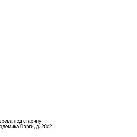
ерева под старину
кадемика Варги, д. 28с2