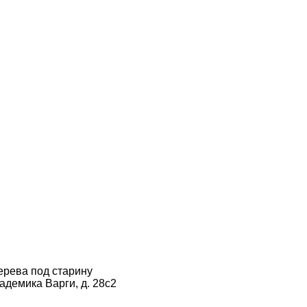
ерева под старину
кадемика Варги, д. 28с2