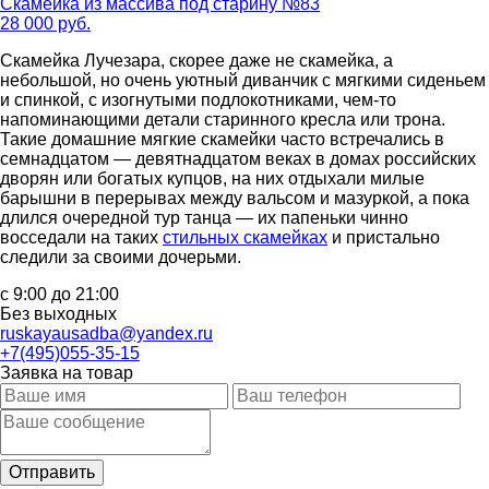
Скамейка из массива под старину №83
28 000 руб.
Скамейка Лучезара, скорее даже не скамейка, а
небольшой, но очень уютный диванчик с мягкими сиденьем
и спинкой, с изогнутыми подлокотниками, чем-то
напоминающими детали старинного кресла или трона.
Такие домашние мягкие скамейки часто встречались в
семнадцатом — девятнадцатом веках в домах российских
дворян или богатых купцов, на них отдыхали милые
барышни в перерывах между вальсом и мазуркой, а пока
длился очередной тур танца — их папеньки чинно
восседали на таких
стильных скамейках
и пристально
следили за своими дочерьми.
с 9:00 до 21:00
Без выходных
ruskayausadba@yandex.ru
+7(495)055-35-15
Заявка на товар